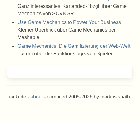
Ganz interessantes 'Kartendeck' bzgl. ihrer Game
Mechanics von SCVNGR.
Use Game Mechanics to Power Your Business
Kleiner Überblick über Game Mechanics bei
Mashable.
Game Mechanics: Die Gamifizierung der Web-Welt
Excom über die Funktionslogik von Spielen.
hackr.de -
about
- compiled 2005-2026 by markus spath