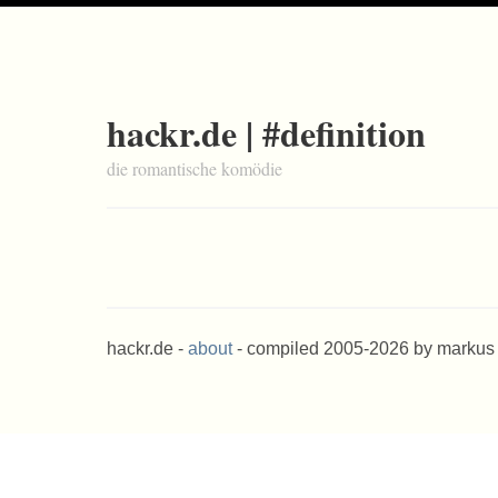
hackr.de | #definition
die romantische komödie
hackr.de -
about
- compiled 2005-2026 by markus