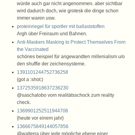
würde auch gar nicht angenommen. aber sichtbar
wird dadurch doch, wie grotesk die dinge schon
immer waren usw.
proteinriegel für sportler mit ballaststoffen
Argh über Freiraum und Bahnen.
Anti-Maskers Masking to Protect Themselves From
the Vaccinated
schönes beispiel für angewandten millenialism u/o
den shuffle der zeichensysteme.
1391101244752736258
(got a :shot:)
1372535918637236230
@saschalobo vom realitätsschock zum reality
check.
1369901252511944706
{heute vor einem jahr}
1366675849144057856
@walterra über jede mögliche ebene einer