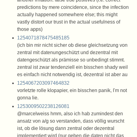
predictions by mere coincidence, since the infection
actually happened somewhere else; this might
vastly distort our trust in the actual usefulness of
those apps)
1254071878475485185
(ich bin mir nicht sicher ob diese gleichsetzung von
zentral mit datenungeschützt und dezentral mit
datengeschützt als prämisse so unbedingt stimmt.
zentral ist zwar tendenziell ein bisschen shady weil
es einfach nicht notwendig ist, dezentral ist aber au
1254067203097464832
vorletzte rolle klopapier, ein bisschen panik, I'm not
gonna lie.
1253009502238126081
@marcelweiss hmm, also ich hab zumindest den
ansatz von a/g so verstanden, dass völlig wurscht
ist, ob die lösung dann zentral oder dezentral
implementiert wird (nur geben die daten nicht das