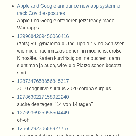
Apple and Google announce new app system to
track Covid exposures
Apple und Google offerieren jetzt ready made
Warnapps.
1299684269456060416
(#nts) RT @malomalo Und Tipp für Kino-Schisser
wie mich: nachmittags gehen, in möglichst große
Kinosäle. Karten kurzfristig online buchen, dann
sieht man ja auch, wieviele Plätze schon besetzt
sind.
1287347658856845317
2010 cognitive surplus 2020 corona surplus
1278630217158922240
suche des tages: "14 von 14 tagen"
1276936925958504449
oh-oh
1256629230688927757
another irritation: false true positives (i.e. correct