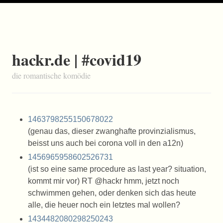
hackr.de | #covid19
die romantische komödie
1463798255150678022
(genau das, dieser zwanghafte provinzialismus,
beisst uns auch bei corona voll in den a12n)
1456965958602526731
(ist so eine same procedure as last year? situation,
kommt mir vor) RT @hackr hmm, jetzt noch
schwimmen gehen, oder denken sich das heute
alle, die heuer noch ein letztes mal wollen?
1434482080298250243