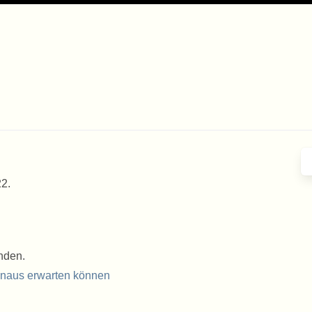
22.
nden.
inaus erwarten können