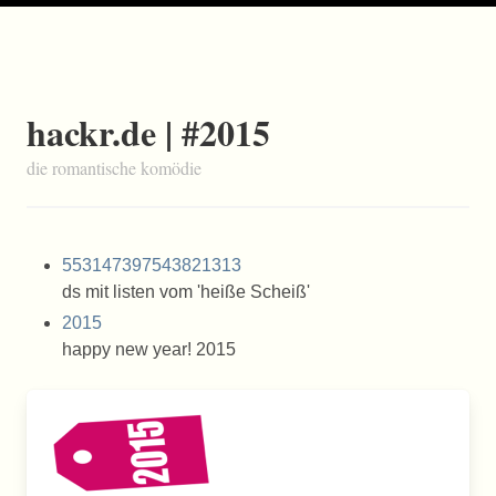
hackr.de | #2015
die romantische komödie
553147397543821313
ds mit listen vom 'heiße Scheiß'
2015
happy new year! 2015