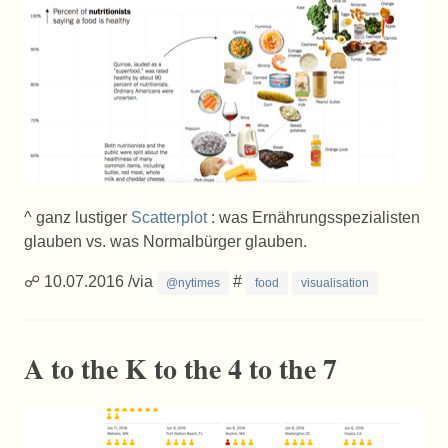
^ ganz lustiger
Scatterplot
: was Ernährungsspezialisten
glauben vs. was Normalbürger glauben.
☍ 10.07.2016 /via
#
@nytimes
food
visualisation
A to the K to the 4 to the 7