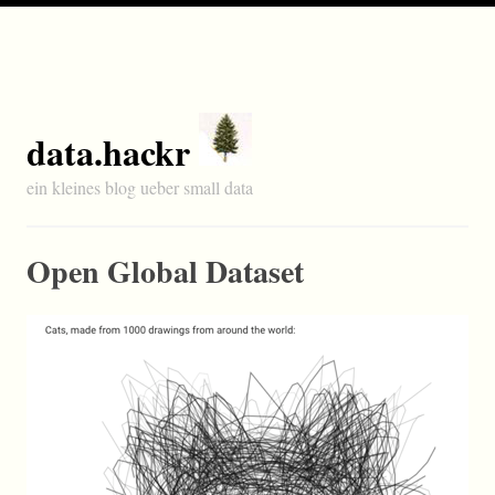
data.hackr
ein kleines blog ueber small data
Open Global Dataset