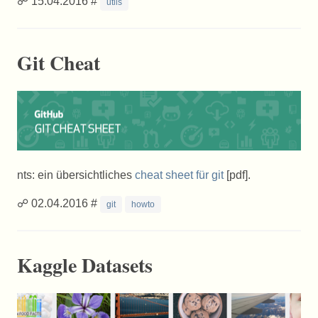
☍ 15.04.2016 #
utils
Git Cheat
nts: ein übersichtliches
cheat sheet für git
[pdf].
☍ 02.04.2016 #
git
howto
Kaggle Datasets