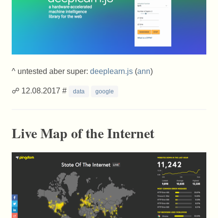
^ untested aber super:
deeplearn.js
(
ann
)
☍ 12.08.2017 #
data
google
Live Map of the Internet