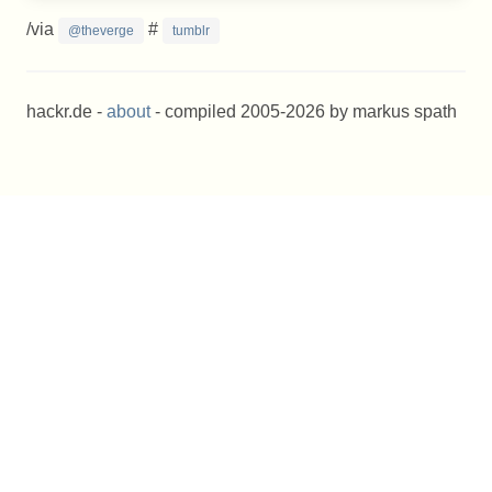
/via
#
@theverge
tumblr
hackr.de -
about
- compiled 2005-2026 by markus spath