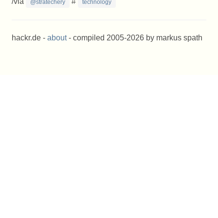
/via
#
@stratechery
technology
hackr.de -
about
- compiled 2005-2026 by markus spath