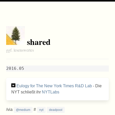
shared
ggf. lesenswertes
2016.05
Eulogy for The New York Times R&D Lab
- Die
NYT schließt ihr
NYTLabs
/via
#
@medium
nyt
deadpool