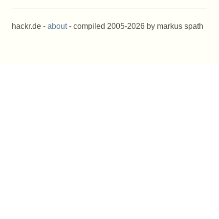
hackr.de -
about
- compiled 2005-2026 by markus spath