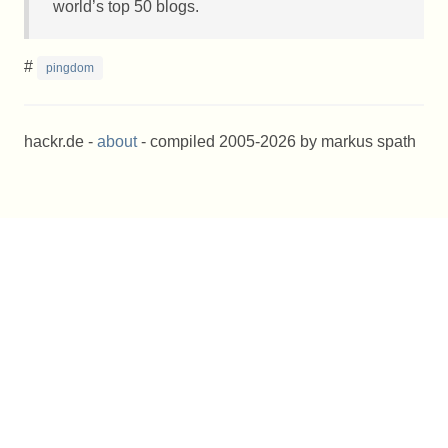
world’s top 50 blogs.
#
pingdom
hackr.de -
about
- compiled 2005-2026 by markus spath