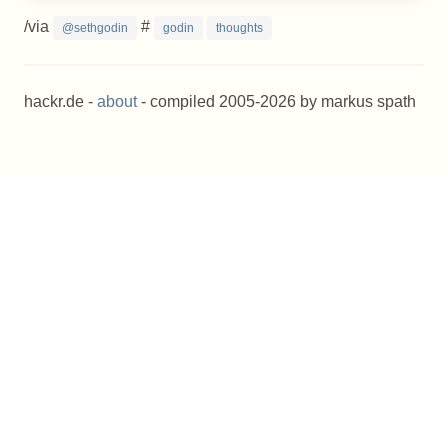
/via
#
@sethgodin
godin
thoughts
hackr.de -
about
- compiled 2005-2026 by markus spath