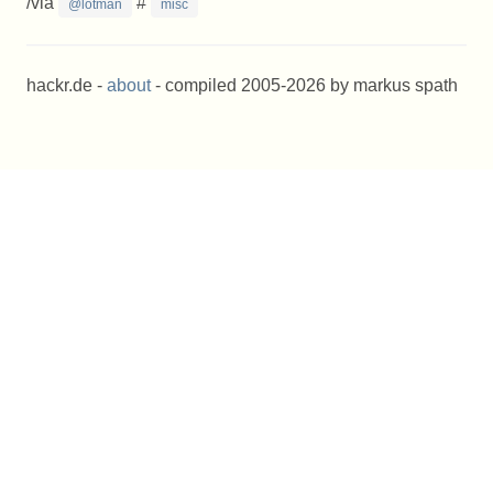
/via
#
@lotman
misc
hackr.de -
about
- compiled 2005-2026 by markus spath