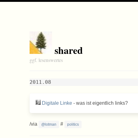
shared
ggf. lesenswertes
2011.08
Digitale Linke
- was ist eigentlich links?
/via
#
@lotman
politics