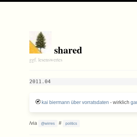
shared
ggf. lesenswertes
2011.04
kai biermann über vorratsdaten
- wirklich
gan
/via
#
@wirres
politics