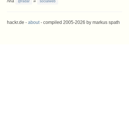
/via
#
@radar
socialweb
hackr.de -
about
- compiled 2005-2026 by markus spath