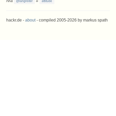
/via
#
@langreiter
attitude
hackr.de -
about
- compiled 2005-2026 by markus spath