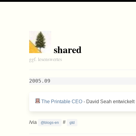
shared
ggf. lesenswertes
2005.09
The Printable CEO
- David Seah entwickelt
/via
#
@blogs-en
gtd